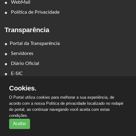
WebMail
Política de Privacidade
Transparência
Portal da Transparência
Servidores
Diário Oficial
E-SIC
Cookies.
O Portal utiliza cookies para melhorar a sua experiência, de
acordo com a nossa Politica de privacidade localizado no rodapé
do portal, ao continuar navegando você aceita com estas
2026 - CÂMARA MUNICIPAL DE CEDRAL. Todos os direitos
condições.
reservados.
Aceitar