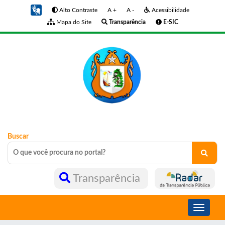
Alto Contraste
A +
A -
Acessibilidade
Mapa do Site
Transparência
E-SIC
Buscar
Transparência
Toggle
navigati