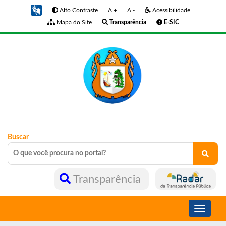
Alto Contraste
A +
A -
Acessibilidade
Mapa do Site
Transparência
E-SIC
Buscar
Transparência
Toggle
navigati