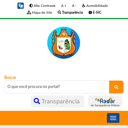
Alto Contraste
A +
A -
Acessibilidade
Mapa do Site
Transparência
E-SIC
Buscar
Transparência
Toggle
navigati