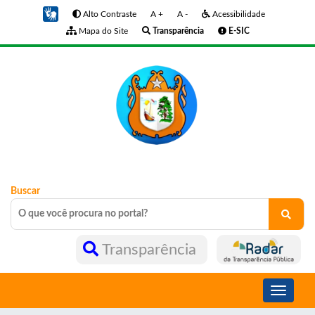
Alto Contraste
A +
A -
Acessibilidade
Mapa do Site
Transparência
E-SIC
Buscar
Transparência
Toggle
navigati