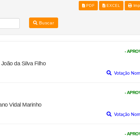
PDF
EXCEL
Imp
Buscar
- APRO
oão da Silva Filho
Votação Nom
- APRO
no Vidal Marinho
Votação Nom
- APRO