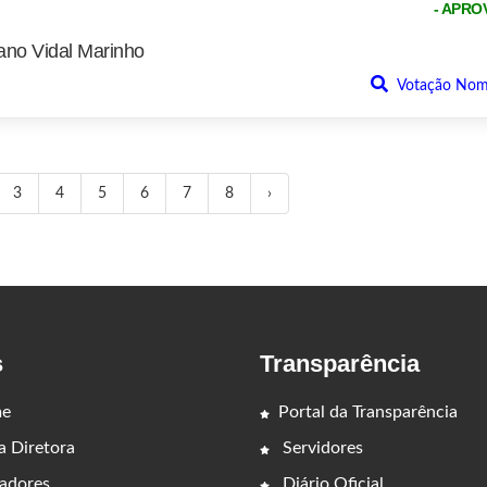
- APRO
no Vidal Marinho
Votação Nom
3
4
5
6
7
8
›
s
Transparência
e
Portal da Transparência
 Diretora
Servidores
adores
Diário Oficial