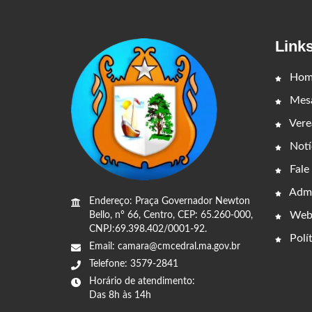
Link
Hom
Mesa
Vere
Notí
Fale
Admi
Endereço: Praça Governador Newton
Web
Bello, n° 66, Centro, CEP: 65.260-000,
CNPJ:69.398.402/0001-92.
Polít
Email: camara@cmcedral.ma.gov.br
Telefone: 3579-2841
Horário de atendimento:
Das 8h às 14h