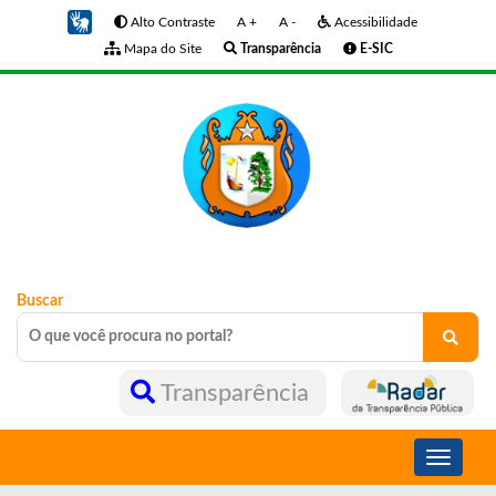
Alto Contraste
A +
A -
Acessibilidade
Mapa do Site
Transparência
E-SIC
Buscar
Transparência
Toggle
navigati