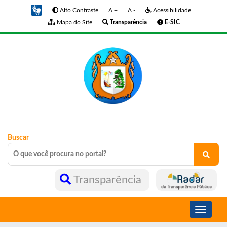
Alto Contraste
A +
A -
Acessibilidade
Mapa do Site
Transparência
E-SIC
Buscar
Transparência
Toggle
navigati