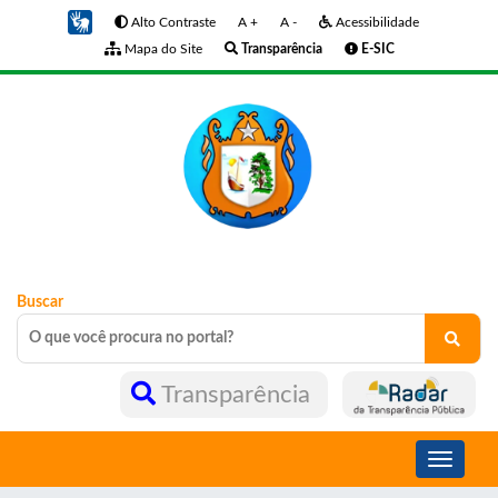
Alto Contraste
A +
A -
Acessibilidade
Mapa do Site
Transparência
E-SIC
Buscar
Transparência
Toggle
navigati