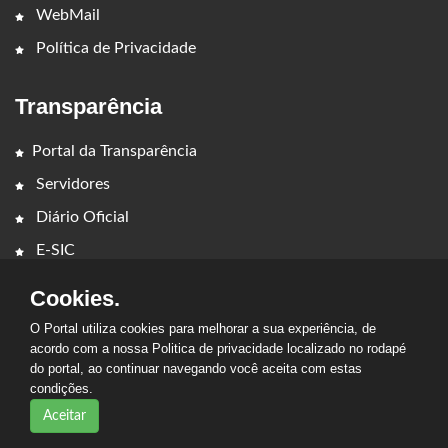
WebMail
Política de Privacidade
Transparência
Portal da Transparência
Servidores
Diário Oficial
E-SIC
Cookies.
O Portal utiliza cookies para melhorar a sua experiência, de
acordo com a nossa Politica de privacidade localizado no rodapé
do portal, ao continuar navegando você aceita com estas
2026 - CÂMARA MUNICIPAL DE CEDRAL. Todos os direitos
condições.
reservados.
Aceitar