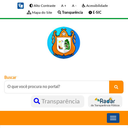
Alto Contraste
A +
A -
Acessibilidade
Mapa do Site
Transparência
E-SIC
Buscar
Transparência
Toggle
navigati